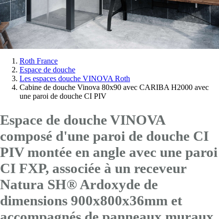
Vous
Roth France
Espace de douche
êtes
Les espaces douche VINOVA Roth
ici:
Cabine de douche Vinova 80x90 avec CARIBA H2000 avec
une paroi de douche CI PIV
Espace de douche VINOVA
composé d'une paroi de douche CI
PIV montée en angle avec
une paroi
CI FXP
, associée à un receveur
Natura SH® Ardoxyde de
dimensions 900x800x36mm et
accompagnés de panneaux muraux