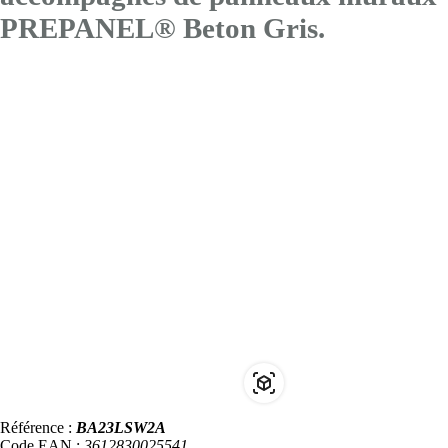
PREPANEL® Beton Gris.
Référence :
BA23LSW2A
Code EAN :
3612830025541