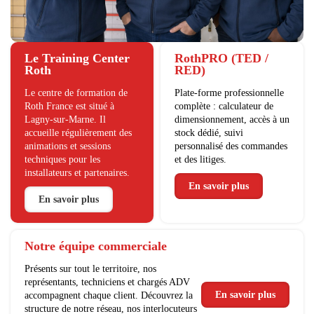
Le Training Center
RothPRO (TED /
Roth
RED)
Le centre de formation de
Plate-forme professionnelle
Roth France est situé à
complète : calculateur de
Lagny-sur-Marne. Il
dimensionnement, accès à un
accueille régulièrement des
stock dédié, suivi
animations et sessions
personnalisé des commandes
techniques pour les
et des litiges.
installateurs et partenaires.
En savoir plus
En savoir plus
Notre équipe commerciale
Présents sur tout le territoire, nos
représentants, techniciens et chargés ADV
En savoir plus
accompagnent chaque client. Découvrez la
structure de notre réseau, nos interlocuteurs