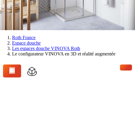
Vous
Roth France
Espace douche
êtes
Les espaces douche VINOVA Roth
ici:
Le configurateur VINOVA en 3D et réalité augmentée