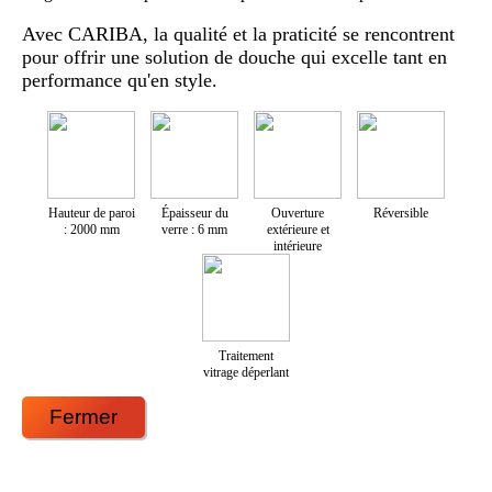
Avec CARIBA, la qualité et la praticité se rencontrent
pour offrir une solution de douche qui excelle tant en
performance qu'en style.
Hauteur de paroi
Épaisseur du
Ouverture
Réversible
: 2000 mm
verre : 6 mm
extérieure et
intérieure
Traitement
vitrage déperlant
Fermer