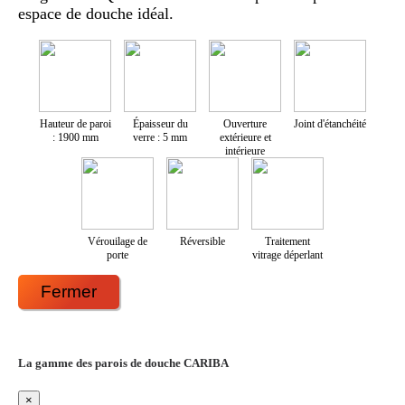
espace de douche idéal.
Hauteur de paroi
Épaisseur du
Ouverture
Joint d'étanchéité
: 1900 mm
verre : 5 mm
extérieure et
intérieure
Vérouilage de
Réversible
Traitement
porte
vitrage déperlant
Fermer
La gamme des parois de douche CARIBA
×