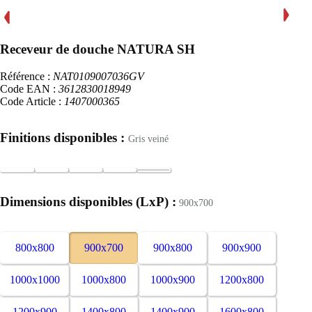
Receveur de douche NATURA SH
Référence :
NAT0109007036GV
Code EAN :
3612830018949
Code Article :
1407000365
Finitions disponibles :
Gris veiné
Dimensions disponibles (LxP) :
900x700
800x800
900x700
900x800
900x900
1000x1000
1000x800
1000x900
1200x800
1200x900
1400x800
1400x900
1600x800