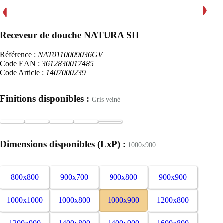
Receveur de douche NATURA SH
Référence :
NAT0110009036GV
Code EAN :
3612830017485
Code Article :
1407000239
Finitions disponibles :
Gris veiné
Dimensions disponibles (LxP) :
1000x900
800x800
900x700
900x800
900x900
1000x1000
1000x800
1000x900
1200x800
1200x900
1400x800
1400x900
1600x800