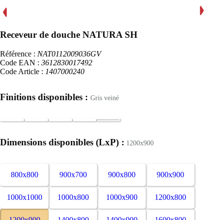
Receveur de douche NATURA SH
Référence :
NAT0112009036GV
Code EAN :
3612830017492
Code Article :
1407000240
Finitions disponibles :
Gris veiné
Dimensions disponibles (LxP) :
1200x900
800x800
900x700
900x800
900x900
1000x1000
1000x800
1000x900
1200x800
1200x900
1400x800
1400x900
1600x800