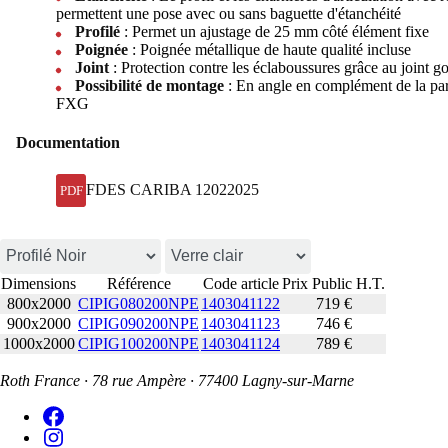
permettent une pose avec ou sans baguette d'étanchéité
Profilé
: Permet un ajustage de 25 mm côté élément fixe
Poignée
: Poignée métallique de haute qualité incluse
Joint
: Protection contre les éclaboussures grâce au joint go
Possibilité de montage
: En angle en complément de la pa
FXG
Documentation
FDES CARIBA 12022025
PDF
Dimensions
Référence
Code article
Prix Public H.T.
800x2000
CIPIG080200NPE
1403041122
719 €
900x2000
CIPIG090200NPE
1403041123
746 €
1000x2000
CIPIG100200NPE
1403041124
789 €
Roth France · 78 rue Ampère · 77400 Lagny-sur-Marne