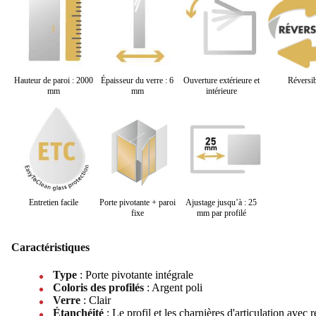
Hauteur de paroi : 2000
Épaisseur du verre : 6
Ouverture extérieure et
Réversib
mm
mm
intérieure
Entretien facile
Porte pivotante + paroi
Ajustage jusqu’à : 25
fixe
mm par profilé
Caractéristiques
Type
: Porte pivotante intégrale
Coloris des profilés
: Argent poli
Verre
: Clair
Étanchéité
: Le profil et les charnières d'articulation avec 