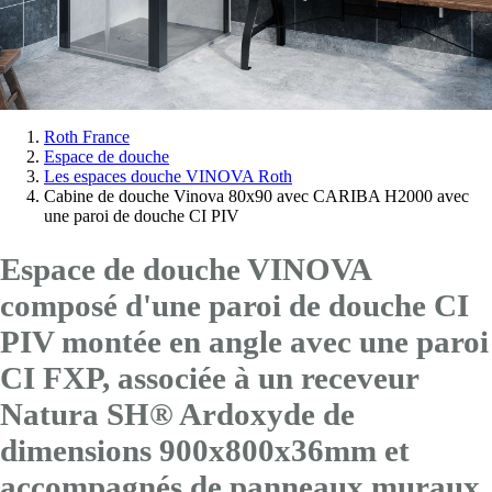
Vous
Roth France
Espace de douche
êtes
Les espaces douche VINOVA Roth
ici:
Cabine de douche Vinova 80x90 avec CARIBA H2000 avec
une paroi de douche CI PIV
Espace de douche VINOVA
composé d'une paroi de douche CI
PIV montée en angle avec
une paroi
CI FXP
, associée à un receveur
Natura SH® Ardoxyde de
dimensions 900x800x36mm et
accompagnés de panneaux muraux