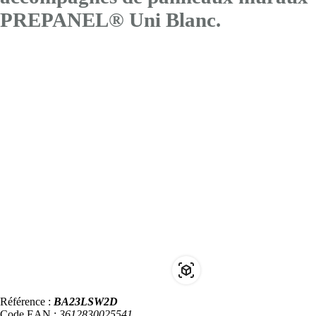
PREPANEL® Uni Blanc.
Référence :
BA23LSW2D
Code EAN :
3612830025541