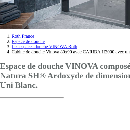
Vous
Roth France
Espace de douche
êtes
Les espaces douche VINOVA Roth
ici:
Cabine de douche Vinova 80x90 avec CARIBA H2000 avec une
Espace de douche VINOVA composé d
Natura SH® Ardoxyde de dimensi
Uni Blanc.