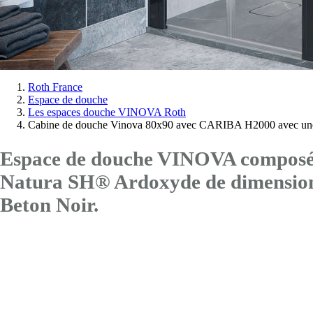
Vous
Roth France
Espace de douche
êtes
Les espaces douche VINOVA Roth
ici:
Cabine de douche Vinova 80x90 avec CARIBA H2000 avec une
Espace de douche VINOVA composé d
Natura SH® Ardoxyde de dimensi
Beton Noir.