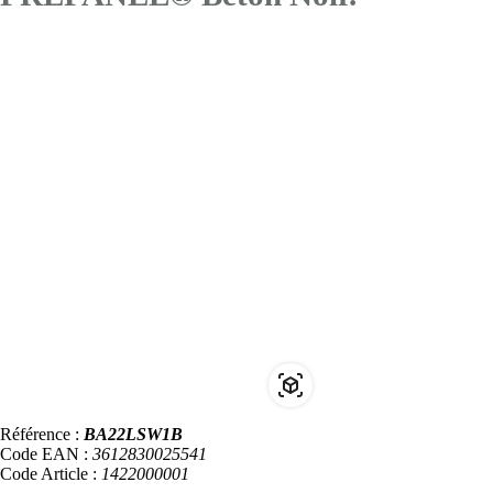
Référence :
BA22LSW1B
Code EAN :
3612830025541
Code Article :
1422000001