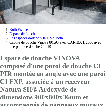
Vous
Roth France
Espace de douche
êtes
Les espaces douche VINOVA Roth
ici:
Cabine de douche Vinova 80x90 avec CARIBA H2000 avec
une paroi de douche CI PIR
Espace de douche VINOVA
composé d'une paroi de douche CI
PIR montée en angle avec
une paroi
CI FXP
, associée à un receveur
Natura SH® Ardoxyde de
dimensions 900x800x36mm et
accompagnés de panneaux muraux