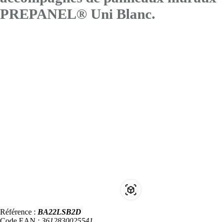
PREPANEL® Uni Blanc.
Référence :
BA22LSB2D
Code EAN :
3612830025541