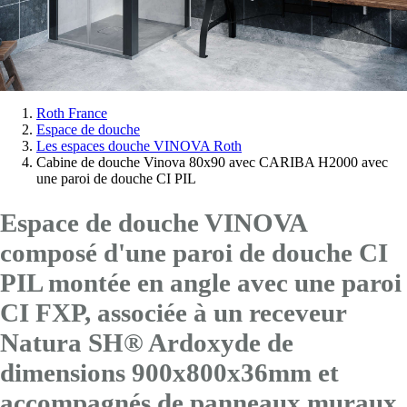
Vous
Roth France
Espace de douche
êtes
Les espaces douche VINOVA Roth
ici:
Cabine de douche Vinova 80x90 avec CARIBA H2000 avec
une paroi de douche CI PIL
Espace de douche VINOVA
composé d'une paroi de douche CI
PIL montée en angle avec
une paroi
CI FXP
, associée à un receveur
Natura SH® Ardoxyde de
dimensions 900x800x36mm et
accompagnés de panneaux muraux