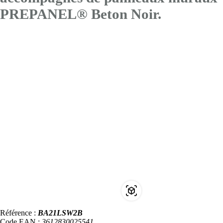
PREPANEL® Beton Noir.
Référence :
BA21LSW2B
Code EAN :
3612830025541