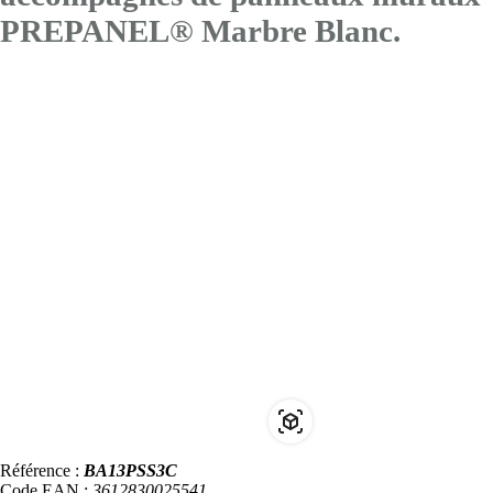
PREPANEL® Marbre Blanc.
Référence :
BA13PSS3C
Code EAN :
3612830025541