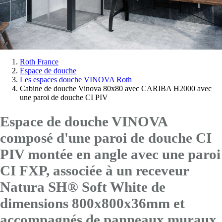
Vous
Roth France
Espace de douche
êtes
Les espaces douche VINOVA Roth
ici:
Cabine de douche Vinova 80x80 avec CARIBA H2000 avec
une paroi de douche CI PIV
Espace de douche VINOVA
composé d'une paroi de douche CI
PIV montée en angle avec
une paroi
CI FXP
, associée à un receveur
Natura SH® Soft White de
dimensions 800x800x36mm et
accompagnés de panneaux muraux