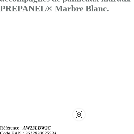
PREPANEL® Marbre Blanc.
Référence :
AW23LBW2C
Code EAN :
3612830025534