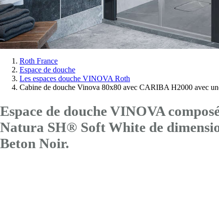
Vous
Roth France
Espace de douche
êtes
Les espaces douche VINOVA Roth
ici:
Cabine de douche Vinova 80x80 avec CARIBA H2000 avec une
Espace de douche VINOVA composé d
Natura SH® Soft White de dimen
Beton Noir.