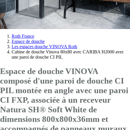
Vous
Roth France
Espace de douche
êtes
Les espaces douche VINOVA Roth
ici:
Cabine de douche Vinova 80x80 avec CARIBA H2000 avec
une paroi de douche CI PIL
Espace de douche VINOVA
composé d'une paroi de douche CI
PIL montée en angle avec
une paroi
CI FXP
, associée à un receveur
Natura SH® Soft White de
dimensions 800x800x36mm et
accompagnés de panneaux muraux