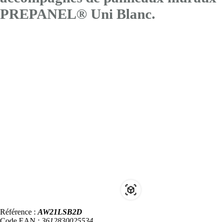
PREPANEL® Uni Blanc.
Référence :
AW21LSB2D
Code EAN :
3612830025534