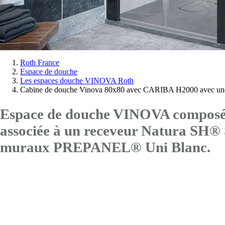
Vous
Roth France
Espace de douche
êtes
Les espaces douche VINOVA Roth
ici:
Cabine de douche Vinova 80x80 avec CARIBA H2000 avec une
Espace de douche VINOVA composé 
associée à un receveur Natura SH
muraux PREPANEL® Uni Blanc.