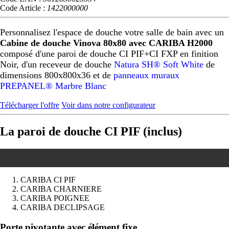
Code Article :
1422000000
Personnalisez l'espace de douche votre salle de bain avec un
Cabine de douche Vinova 80x80 avec CARIBA H2000
composé d'une paroi de douche CI PIF+CI FXP en finition
Noir, d'un receveur de douche
Natura SH® Soft White
de
dimensions 800x800x36 et de
panneaux muraux
PREPANEL® Marbre Blanc
Télécharger l'offre
Voir dans notre configurateur
La paroi de douche CI PIF (inclus)
CARIBA CI PIF
CARIBA CHARNIERE
CARIBA POIGNEE
CARIBA DECLIPSAGE
Précédent
Suivant
Porte pivotante avec élément fixe