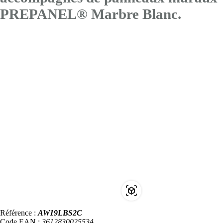
PREPANEL® Marbre Blanc.
Référence :
AW19LBS2C
Code EAN :
3612830025534