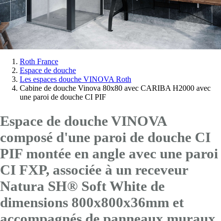
Vous
Roth France
Espace de douche
êtes
Les espaces douche VINOVA Roth
ici:
Cabine de douche Vinova 80x80 avec CARIBA H2000 avec
une paroi de douche CI PIF
Espace de douche VINOVA
composé d'une paroi de douche CI
PIF montée en angle avec
une paroi
CI FXP
, associée à un receveur
Natura SH® Soft White de
dimensions 800x800x36mm et
accompagnés de panneaux muraux