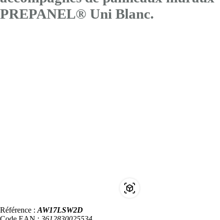
PREPANEL® Uni Blanc.
Référence :
AW17LSW2D
Code EAN :
3612830025534