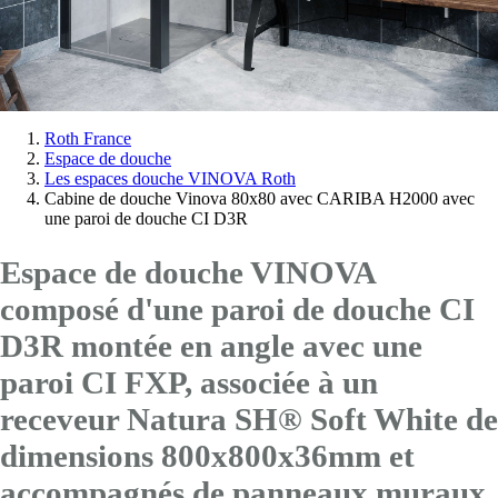
Vous
Roth France
Espace de douche
êtes
Les espaces douche VINOVA Roth
ici:
Cabine de douche Vinova 80x80 avec CARIBA H2000 avec
une paroi de douche CI D3R
Espace de douche VINOVA
composé d'une paroi de douche CI
D3R montée en angle avec
une
paroi CI FXP
, associée à un
receveur Natura SH® Soft White de
dimensions 800x800x36mm et
accompagnés de panneaux muraux