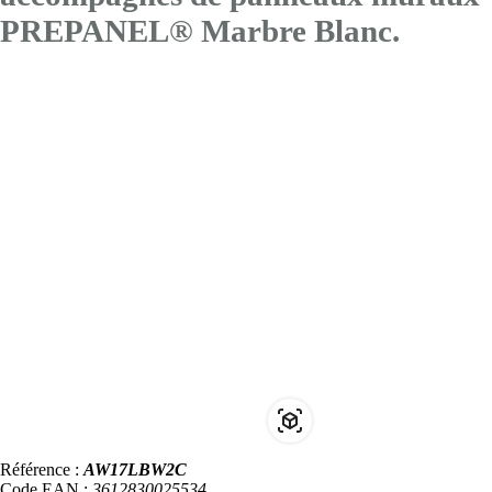
PREPANEL® Marbre Blanc.
Référence :
AW17LBW2C
Code EAN :
3612830025534