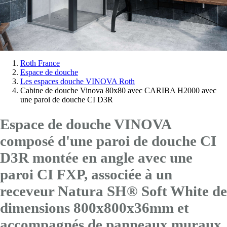
Vous
Roth France
Espace de douche
êtes
Les espaces douche VINOVA Roth
ici:
Cabine de douche Vinova 80x80 avec CARIBA H2000 avec
une paroi de douche CI D3R
Espace de douche VINOVA
composé d'une paroi de douche CI
D3R montée en angle avec
une
paroi CI FXP
, associée à un
receveur Natura SH® Soft White de
dimensions 800x800x36mm et
accompagnés de panneaux muraux