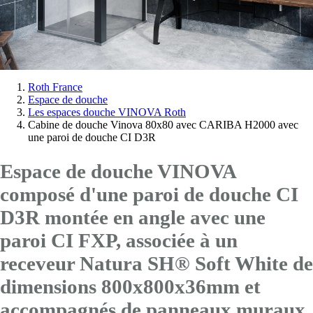
Vous
Roth France
Espace de douche
êtes
Les espaces douche VINOVA Roth
ici:
Cabine de douche Vinova 80x80 avec CARIBA H2000 avec
une paroi de douche CI D3R
Espace de douche VINOVA
composé d'une paroi de douche CI
D3R montée en angle avec
une
paroi CI FXP
, associée à un
receveur Natura SH® Soft White de
dimensions 800x800x36mm et
accompagnés de panneaux muraux