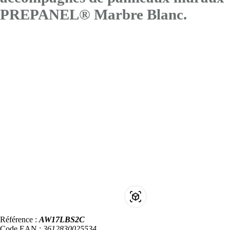
PREPANEL® Marbre Blanc.
Référence :
AW17LBS2C
Code EAN :
3612830025534