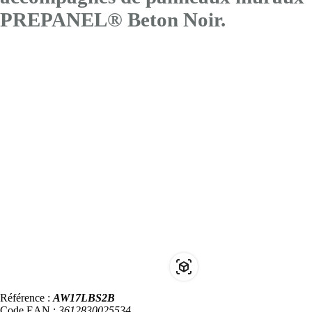
PREPANEL® Beton Noir.
Référence :
AW17LBS2B
Code EAN :
3612830025534