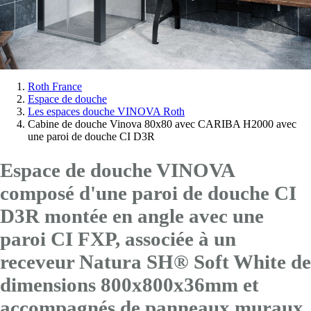
Vous
Roth France
Espace de douche
êtes
Les espaces douche VINOVA Roth
ici:
Cabine de douche Vinova 80x80 avec CARIBA H2000 avec
une paroi de douche CI D3R
Espace de douche VINOVA
composé d'une paroi de douche CI
D3R montée en angle avec
une
paroi CI FXP
, associée à un
receveur Natura SH® Soft White de
dimensions 800x800x36mm et
accompagnés de panneaux muraux