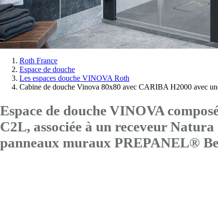
Vous
Roth France
Espace de douche
êtes
Les espaces douche VINOVA Roth
ici:
Cabine de douche Vinova 80x80 avec CARIBA H2000 avec une
Espace de douche VINOVA composé 
C2L
, associée à un receveur Natu
panneaux muraux PREPANEL® Bet