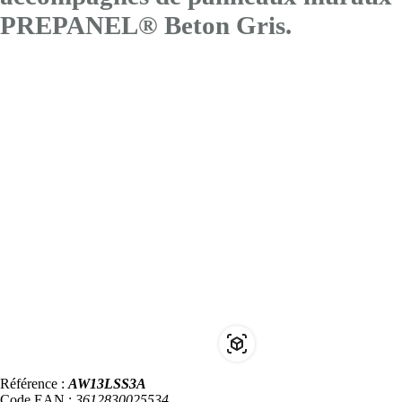
PREPANEL® Beton Gris.
Référence :
AW13LSS3A
Code EAN :
3612830025534