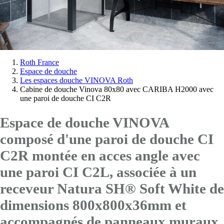
Vous
Roth France
Espace de douche
êtes
Les espaces douche VINOVA Roth
ici:
Cabine de douche Vinova 80x80 avec CARIBA H2000 avec
une paroi de douche CI C2R
Espace de douche VINOVA
composé d'une paroi de douche CI
C2R montée en acces angle avec
une paroi CI C2L
, associée à un
receveur Natura SH® Soft White de
dimensions 800x800x36mm et
accompagnés de panneaux muraux