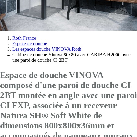
Vous
Roth France
Espace de douche
êtes
Les espaces douche VINOVA Roth
ici:
Cabine de douche Vinova 80x80 avec CARIBA H2000 avec
une paroi de douche CI 2BT
Espace de douche VINOVA
composé d'une paroi de douche CI
2BT montée en angle avec
une paroi
CI FXP
, associée à un receveur
Natura SH® Soft White de
dimensions 800x800x36mm et
accompagnés de panneaux muraux