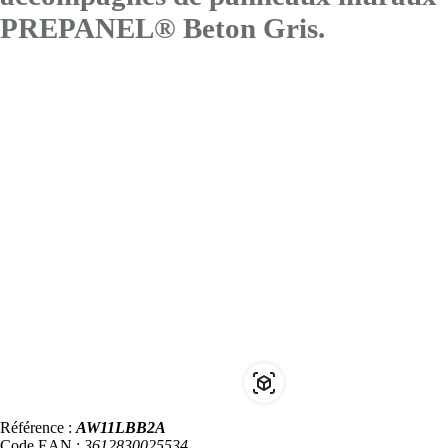
PREPANEL® Beton Gris.
Référence :
AW11LBB2A
Code EAN :
3612830025534