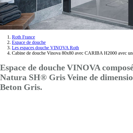
Vous
Roth France
Espace de douche
êtes
Les espaces douche VINOVA Roth
ici:
Cabine de douche Vinova 80x80 avec CARIBA H2000 avec une
Espace de douche VINOVA composé d
Natura SH® Gris Veine de dimen
Beton Gris.