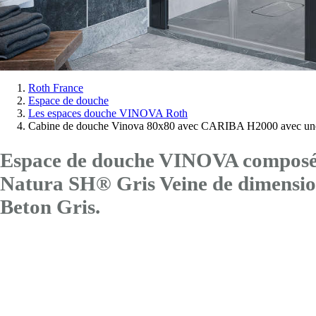
Vous
Roth France
Espace de douche
êtes
Les espaces douche VINOVA Roth
ici:
Cabine de douche Vinova 80x80 avec CARIBA H2000 avec une
Espace de douche VINOVA composé d
Natura SH® Gris Veine de dimen
Beton Gris.