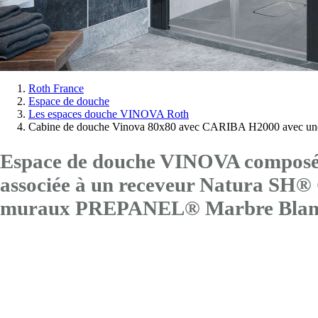
Vous
Roth France
Espace de douche
êtes
Les espaces douche VINOVA Roth
ici:
Cabine de douche Vinova 80x80 avec CARIBA H2000 avec une
Espace de douche VINOVA composé 
associée à un receveur Natura SH®
muraux PREPANEL® Marbre Blan