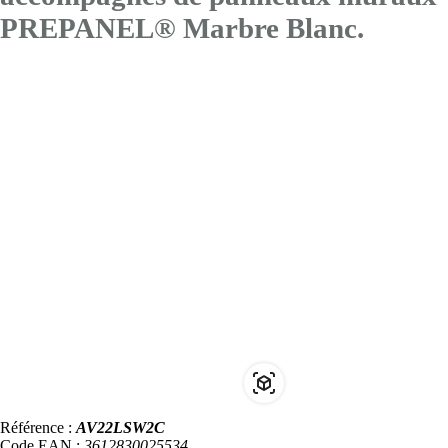
PREPANEL® Marbre Blanc.
Référence :
AV22LSW2C
Code EAN :
3612830025534