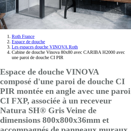
Vous
Roth France
Espace de douche
êtes
Les espaces douche VINOVA Roth
ici:
Cabine de douche Vinova 80x80 avec CARIBA H2000 avec
une paroi de douche CI PIR
Espace de douche VINOVA
composé d'une paroi de douche CI
PIR montée en angle avec
une paroi
CI FXP
, associée à un receveur
Natura SH® Gris Veine de
dimensions 800x800x36mm et
accompagnés de panneaux muraux