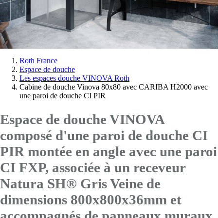
Vous
Roth France
Espace de douche
êtes
Les espaces douche VINOVA Roth
ici:
Cabine de douche Vinova 80x80 avec CARIBA H2000 avec
une paroi de douche CI PIR
Espace de douche VINOVA
composé d'une paroi de douche CI
PIR montée en angle avec
une paroi
CI FXP
, associée à un receveur
Natura SH® Gris Veine de
dimensions 800x800x36mm et
accompagnés de panneaux muraux