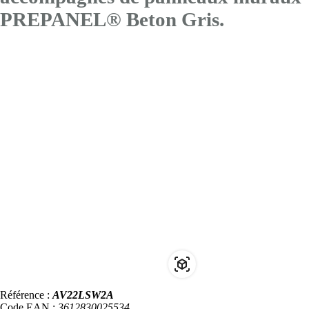
PREPANEL® Beton Gris.
Référence :
AV22LSW2A
Code EAN :
3612830025534