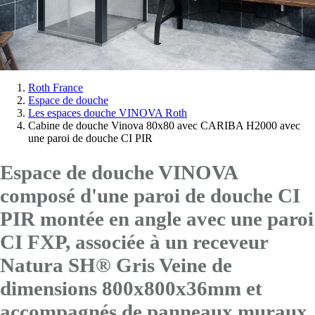
Vous
Roth France
Espace de douche
êtes
Les espaces douche VINOVA Roth
ici:
Cabine de douche Vinova 80x80 avec CARIBA H2000 avec
une paroi de douche CI PIR
Espace de douche VINOVA
composé d'une paroi de douche CI
PIR montée en angle avec
une paroi
CI FXP
, associée à un receveur
Natura SH® Gris Veine de
dimensions 800x800x36mm et
accompagnés de panneaux muraux