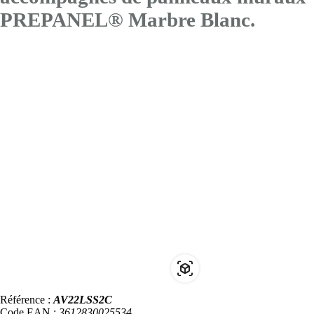
PREPANEL® Marbre Blanc.
Référence :
AV22LSS2C
Code EAN :
3612830025534