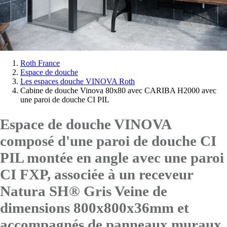
Vous
Roth France
Espace de douche
êtes
Les espaces douche VINOVA Roth
ici:
Cabine de douche Vinova 80x80 avec CARIBA H2000 avec
une paroi de douche CI PIL
Espace de douche VINOVA
composé d'une paroi de douche CI
PIL montée en angle avec
une paroi
CI FXP
, associée à un receveur
Natura SH® Gris Veine de
dimensions 800x800x36mm et
accompagnés de panneaux muraux