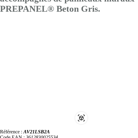
PREPANEL® Beton Gris.
Référence :
AV21LSB2A
Code EAN :
3612830025534