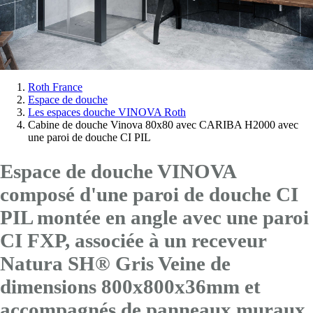
Vous
Roth France
Espace de douche
êtes
Les espaces douche VINOVA Roth
ici:
Cabine de douche Vinova 80x80 avec CARIBA H2000 avec
une paroi de douche CI PIL
Espace de douche VINOVA
composé d'une paroi de douche CI
PIL montée en angle avec
une paroi
CI FXP
, associée à un receveur
Natura SH® Gris Veine de
dimensions 800x800x36mm et
accompagnés de panneaux muraux