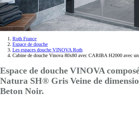
Vous
Roth France
Espace de douche
êtes
Les espaces douche VINOVA Roth
ici:
Cabine de douche Vinova 80x80 avec CARIBA H2000 avec une
Espace de douche VINOVA composé d
Natura SH® Gris Veine de dimen
Beton Noir.