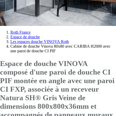
Vous
Roth France
Espace de douche
êtes
Les espaces douche VINOVA Roth
ici:
Cabine de douche Vinova 80x80 avec CARIBA H2000 avec
une paroi de douche CI PIF
Espace de douche VINOVA
composé d'une paroi de douche CI
PIF montée en angle avec
une paroi
CI FXP
, associée à un receveur
Natura SH® Gris Veine de
dimensions 800x800x36mm et
accompagnés de panneaux muraux