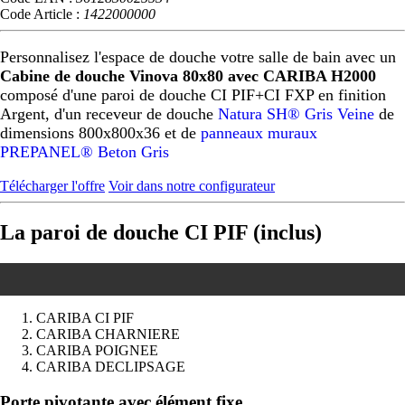
Code Article :
1422000000
Personnalisez l'espace de douche votre salle de bain avec un
Cabine de douche Vinova 80x80 avec CARIBA H2000
composé d'une paroi de douche CI PIF+CI FXP en finition
Argent, d'un receveur de douche
Natura SH® Gris Veine
de
dimensions 800x800x36 et de
panneaux muraux
PREPANEL® Beton Gris
Télécharger l'offre
Voir dans notre configurateur
La paroi de douche CI PIF (inclus)
CARIBA CI PIF
CARIBA CHARNIERE
CARIBA POIGNEE
CARIBA DECLIPSAGE
Précédent
Suivant
Porte pivotante avec élément fixe