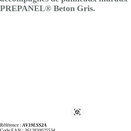
PREPANEL® Beton Gris.
Référence :
AV19LSS2A
Code EAN :
3612830025534