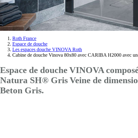
Vous
Roth France
Espace de douche
êtes
Les espaces douche VINOVA Roth
ici:
Cabine de douche Vinova 80x80 avec CARIBA H2000 avec une
Espace de douche VINOVA composé d
Natura SH® Gris Veine de dimen
Beton Gris.