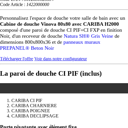
Code Article :
1422000000
Personnalisez l'espace de douche votre salle de bain avec un
Cabine de douche Vinova 80x80 avec CARIBA H2000
composé d'une paroi de douche CI PIF+CI FXP en finition
Noir, d'un receveur de douche
Natura SH® Gris Veine
de
dimensions 800x800x36 et de
panneaux muraux
PREPANEL® Beton Noir
Télécharger l'offre
Voir dans notre configurateur
La paroi de douche CI PIF (inclus)
CARIBA CI PIF
CARIBA CHARNIERE
CARIBA POIGNEE
CARIBA DECLIPSAGE
Précédent
Suivant
Porte pivotante avec élément fixe