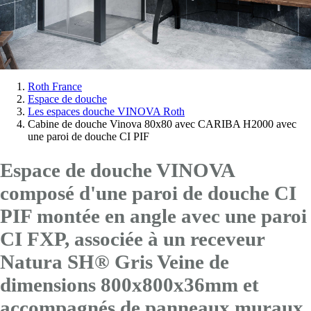
Vous
Roth France
Espace de douche
êtes
Les espaces douche VINOVA Roth
ici:
Cabine de douche Vinova 80x80 avec CARIBA H2000 avec
une paroi de douche CI PIF
Espace de douche VINOVA
composé d'une paroi de douche CI
PIF montée en angle avec
une paroi
CI FXP
, associée à un receveur
Natura SH® Gris Veine de
dimensions 800x800x36mm et
accompagnés de panneaux muraux