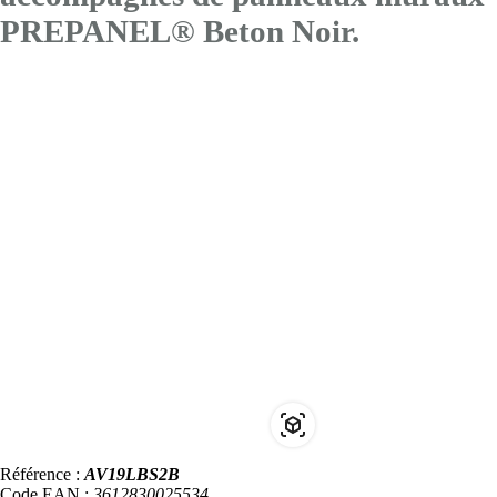
PREPANEL® Beton Noir.
Référence :
AV19LBS2B
Code EAN :
3612830025534