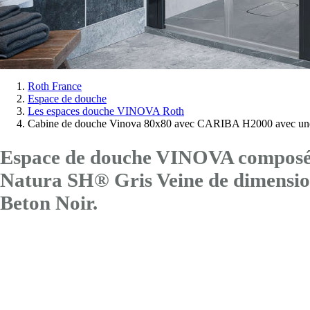
Vous
Roth France
Espace de douche
êtes
Les espaces douche VINOVA Roth
ici:
Cabine de douche Vinova 80x80 avec CARIBA H2000 avec une
Espace de douche VINOVA composé d
Natura SH® Gris Veine de dimen
Beton Noir.