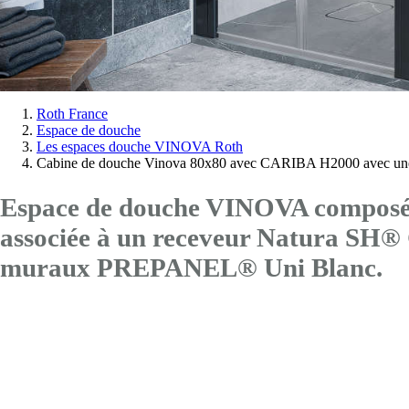
Vous
Roth France
Espace de douche
êtes
Les espaces douche VINOVA Roth
ici:
Cabine de douche Vinova 80x80 avec CARIBA H2000 avec une
Espace de douche VINOVA composé 
associée à un receveur Natura SH®
muraux PREPANEL® Uni Blanc.