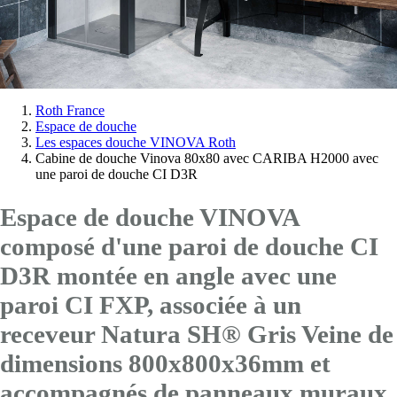
Vous
Roth France
Espace de douche
êtes
Les espaces douche VINOVA Roth
ici:
Cabine de douche Vinova 80x80 avec CARIBA H2000 avec
une paroi de douche CI D3R
Espace de douche VINOVA
composé d'une paroi de douche CI
D3R montée en angle avec
une
paroi CI FXP
, associée à un
receveur Natura SH® Gris Veine de
dimensions 800x800x36mm et
accompagnés de panneaux muraux