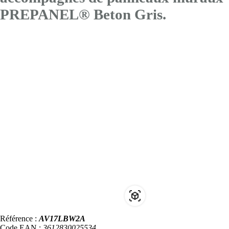
PREPANEL® Beton Gris.
Référence :
AV17LBW2A
Code EAN :
3612830025534