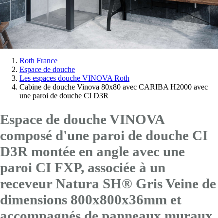
Vous
Roth France
Espace de douche
êtes
Les espaces douche VINOVA Roth
ici:
Cabine de douche Vinova 80x80 avec CARIBA H2000 avec
une paroi de douche CI D3R
Espace de douche VINOVA
composé d'une paroi de douche CI
D3R montée en angle avec
une
paroi CI FXP
, associée à un
receveur Natura SH® Gris Veine de
dimensions 800x800x36mm et
accompagnés de panneaux muraux