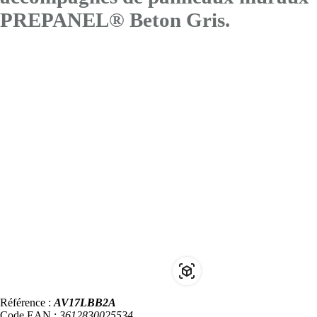
PREPANEL® Beton Gris.
Référence :
AV17LBB2A
Code EAN :
3612830025534