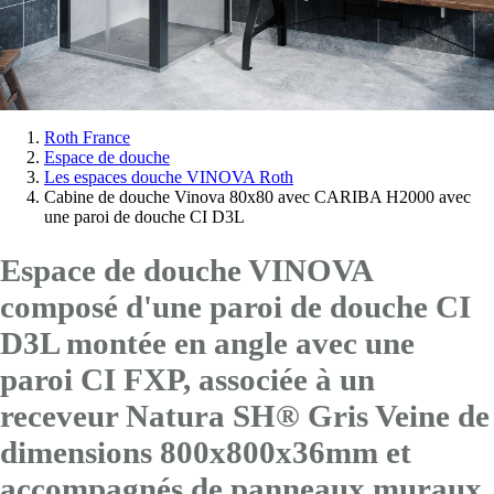
Vous
Roth France
Espace de douche
êtes
Les espaces douche VINOVA Roth
ici:
Cabine de douche Vinova 80x80 avec CARIBA H2000 avec
une paroi de douche CI D3L
Espace de douche VINOVA
composé d'une paroi de douche CI
D3L montée en angle avec
une
paroi CI FXP
, associée à un
receveur Natura SH® Gris Veine de
dimensions 800x800x36mm et
accompagnés de panneaux muraux