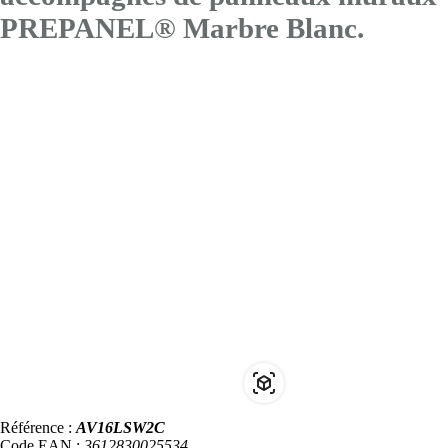
PREPANEL® Marbre Blanc.
Référence :
AV16LSW2C
Code EAN :
3612830025534