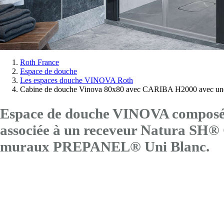
Vous
Roth France
Espace de douche
êtes
Les espaces douche VINOVA Roth
ici:
Cabine de douche Vinova 80x80 avec CARIBA H2000 avec une
Espace de douche VINOVA composé 
associée à un receveur Natura SH®
muraux PREPANEL® Uni Blanc.