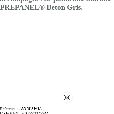
PREPANEL® Beton Gris.
Référence :
AV13LSW3A
Code EAN :
3612830025534