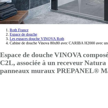
Vous
Roth France
Espace de douche
êtes
Les espaces douche VINOVA Roth
ici:
Cabine de douche Vinova 80x80 avec CARIBA H2000 avec une
Espace de douche VINOVA composé 
C2L
, associée à un receveur Natu
panneaux muraux PREPANEL® Mar