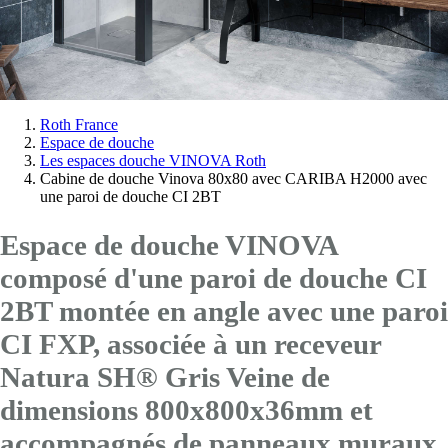
Vous
Roth France
Espace de douche
êtes
Les espaces douche VINOVA Roth
ici:
Cabine de douche Vinova 80x80 avec CARIBA H2000 avec
une paroi de douche CI 2BT
Espace de douche VINOVA
composé d'une paroi de douche CI
2BT montée en angle avec
une paroi
CI FXP
, associée à un receveur
Natura SH® Gris Veine de
dimensions 800x800x36mm et
accompagnés de panneaux muraux