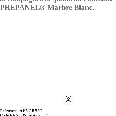
PREPANEL® Marbre Blanc.
Référence :
AV11LBB2C
Code EAN :
3612830025534