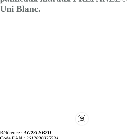
Uni Blanc.
Référence :
AG23LSB2D
Code EAN :
3612830025534