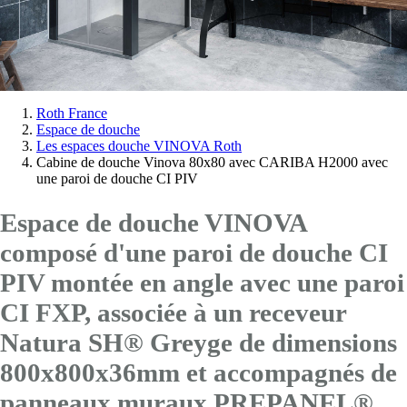
Vous
Roth France
Espace de douche
êtes
Les espaces douche VINOVA Roth
ici:
Cabine de douche Vinova 80x80 avec CARIBA H2000 avec
une paroi de douche CI PIV
Espace de douche VINOVA
composé d'une paroi de douche CI
PIV montée en angle avec
une paroi
CI FXP
, associée à un receveur
Natura SH® Greyge de dimensions
800x800x36mm et accompagnés de
panneaux muraux PREPANEL®