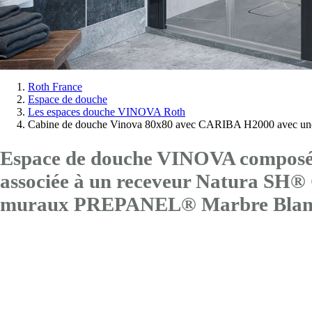
Vous
Roth France
Espace de douche
êtes
Les espaces douche VINOVA Roth
ici:
Cabine de douche Vinova 80x80 avec CARIBA H2000 avec une
Espace de douche VINOVA composé 
associée à un receveur Natura SH
muraux PREPANEL® Marbre Blan