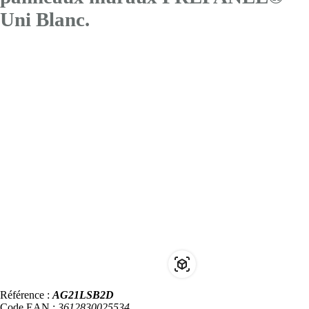
Uni Blanc.
Référence :
AG21LSB2D
Code EAN :
3612830025534